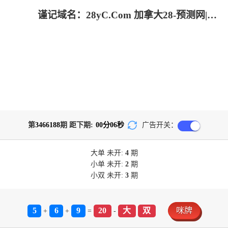
谨记域名：28yC.Com 加拿大28-预测网|加拿大28在线预测网|加拿大pc在线|28结果咪牌|专注研究_加拿大28预测_官方数据！
第
3466188
期 距下期:
00
分
06
秒
广告开关：
大单
未开:
4
期
小单
未开:
2
期
小双
未开:
3
期
5
6
9
20
大
双
咪牌
+
+
=
-