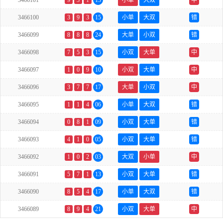
3466101
9
3
1
13
小单
大双
中
3466100
3
9
3
15
小单
大双
错
3466099
8
8
8
24
大单
小双
错
3466098
7
5
3
15
小双
大单
中
3466097
1
0
9
10
小双
大单
中
3466096
3
7
7
17
大单
小双
中
3466095
1
1
4
06
小单
大双
错
3466094
0
8
1
09
小双
大单
错
3466093
4
1
0
05
小双
大单
错
3466092
1
0
2
03
大双
小单
中
3466091
5
7
1
13
小双
大单
错
3466090
8
5
4
17
小单
大双
错
3466089
8
9
4
21
小双
大单
中