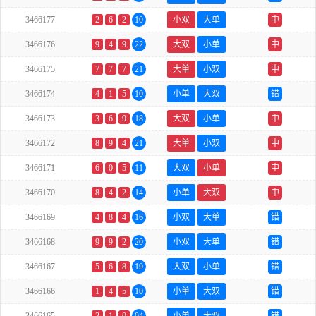
3466177
2
6
2
10
小双
大单
中
3466176
9
4
9
22
大双
小单
中
3466175
7
7
7
21
大单
小双
中
3466174
4
1
5
10
小单
大双
错
3466173
3
6
9
18
大双
小单
中
3466172
8
9
4
21
大单
小双
中
3466171
6
0
5
11
大双
小单
中
3466170
8
4
2
14
小单
大双
中
3466169
4
8
4
16
小双
大单
错
3466168
9
9
2
20
小双
大单
错
3466167
5
6
8
19
大双
小单
错
3466166
1
4
5
10
小单
大双
错