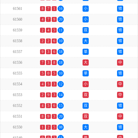
61561
8
7
1
16
小
错
61560
4
7
9
20
小
错
61559
2
4
5
11
双
错
61558
2
2
6
10
大
错
61557
9
3
6
18
单
错
61556
7
3
8
18
大
中
61555
5
0
5
10
单
错
61554
4
5
3
12
小
中
61553
2
9
3
14
双
中
61552
4
5
6
15
双
错
61551
8
9
3
20
双
中
61550
1
2
5
08
大
错