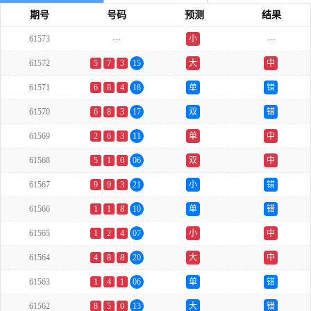
期号
号码
预测
结果
61573
---
小
---
61572
5
7
3
15
大
中
61571
6
8
4
18
单
错
61570
6
8
3
17
双
错
61569
2
6
3
11
单
中
61568
5
1
0
06
双
中
61567
9
9
3
21
小
错
61566
1
1
8
10
单
错
61565
1
2
4
07
小
中
61564
4
8
8
20
大
中
61563
1
4
1
06
单
错
61562
8
5
0
13
大
错