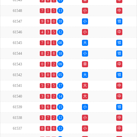
61549
9
0
2
11
单
中
61548
7
1
5
13
小
中
61547
9
9
0
18
小
错
61546
4
3
5
12
小
中
61545
7
0
1
08
大
错
61544
8
2
8
18
小
错
61543
0
7
2
09
单
中
61542
5
0
0
05
大
错
61541
5
7
5
17
大
中
61540
3
9
2
14
大
中
61539
5
6
4
15
小
错
61538
3
7
2
12
小
中
61537
0
6
6
12
小
中