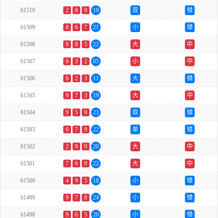
61510
2
8
9
19
双
错
61509
8
6
7
21
小
错
61508
9
8
5
22
大
中
61507
0
3
2
05
小
中
61506
6
2
3
11
大
错
61505
9
7
3
19
大
中
61504
9
5
9
23
双
错
61503
6
7
9
22
单
错
61502
2
9
9
20
大
中
61501
7
6
9
22
大
中
61500
4
9
5
18
小
错
61499
9
7
8
24
小
错
61498
9
6
5
20
小
错