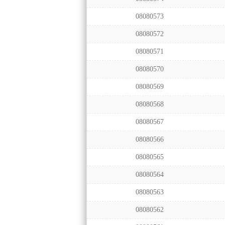
08080573
08080572
08080571
08080570
08080569
08080568
08080567
08080566
08080565
08080564
08080563
08080562