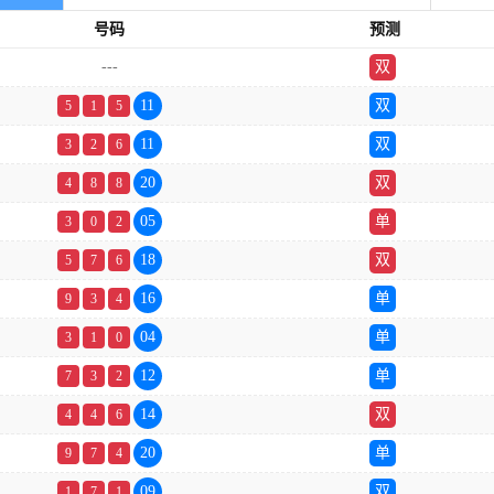
号码
预测
---
双
11
双
5
1
5
11
双
3
2
6
20
双
4
8
8
05
单
3
0
2
18
双
5
7
6
16
单
9
3
4
04
单
3
1
0
12
单
7
3
2
14
双
4
4
6
20
单
9
7
4
09
双
1
7
1