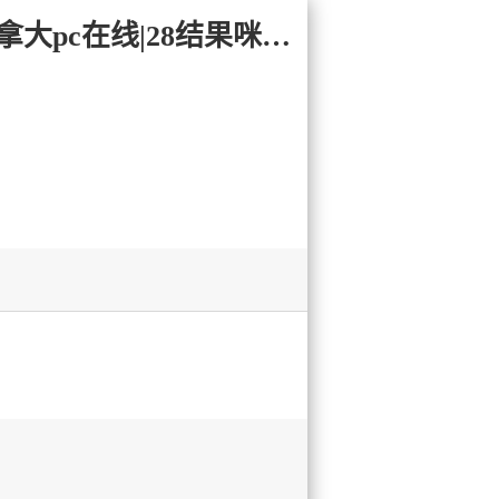
谨记域名：28yC.Com 加拿大28-预测网|加拿大28在线预测网|加拿大pc在线|28结果咪牌|专注研究_加拿大28预测_官方数据！