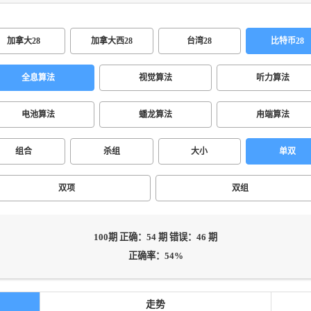
加拿大28
加拿大西28
台湾28
比特币28
全息算法
视觉算法
听力算法
电池算法
蟠龙算法
甪端算法
组合
杀组
大小
单双
双项
双组
100期 正确：54 期 错误：46 期
正确率：54%
走势