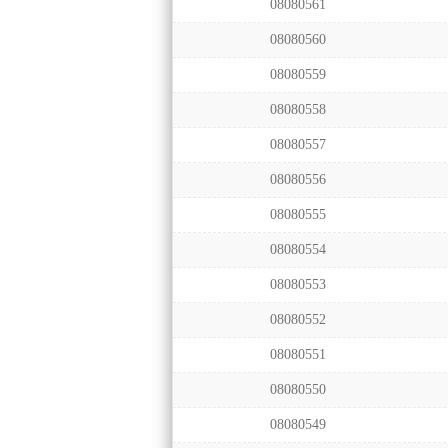
08080561
08080560
08080559
08080558
08080557
08080556
08080555
08080554
08080553
08080552
08080551
08080550
08080549