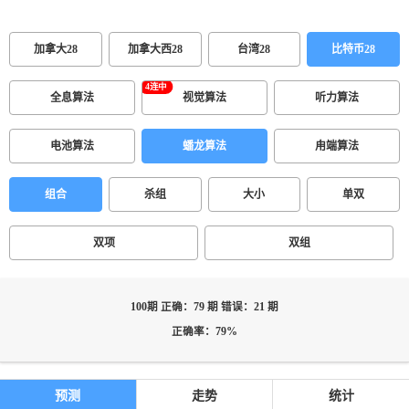
加拿大28
加拿大西28
台湾28
比特币28
全息算法
视觉算法
听力算法
电池算法
蟠龙算法
甪端算法
组合
杀组
大小
单双
双项
双组
100期 正确：79 期 错误：21 期
正确率：79%
预测
走势
统计