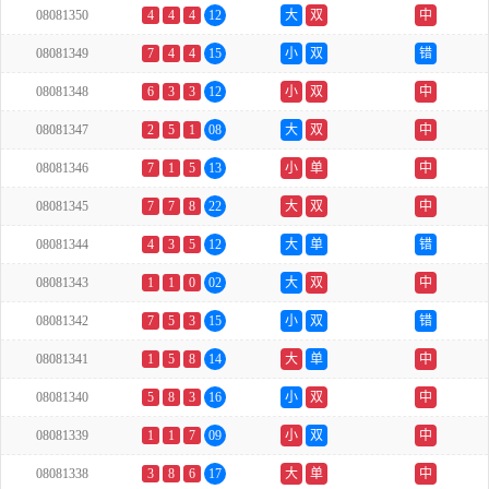
08081350
4
4
4
12
大
双
中
08081349
7
4
4
15
小
双
错
08081348
6
3
3
12
小
双
中
08081347
2
5
1
08
大
双
中
08081346
7
1
5
13
小
单
中
08081345
7
7
8
22
大
双
中
08081344
4
3
5
12
大
单
错
08081343
1
1
0
02
大
双
中
08081342
7
5
3
15
小
双
错
08081341
1
5
8
14
大
单
中
08081340
5
8
3
16
小
双
中
08081339
1
1
7
09
小
双
中
08081338
3
8
6
17
大
单
中