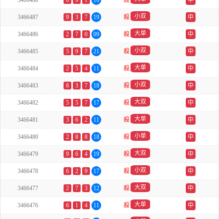
3466488
6
9
1
16
殺
中
小双
3466487
9
3
7
19
殺
中
大单
3466486
2
7
0
09
殺
中
小双
3466485
5
9
7
21
殺
中
大单
3466484
2
5
4
11
殺
中
小双
3466483
8
3
7
18
殺
中
大双
3466482
5
5
7
17
殺
中
大单
3466481
3
6
2
11
殺
中
小单
3466480
2
8
8
18
殺
中
大双
3466479
9
6
4
19
殺
中
小双
3466478
6
2
9
17
殺
中
大双
3466477
2
7
3
12
殺
中
大单
3466476
6
1
4
11
殺
中