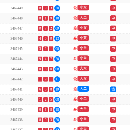
小双
3467449
8
9
3
20
殺
中
大单
3467448
8
1
9
18
殺
中
小双
3467447
0
7
2
09
殺
中
小双
3467446
4
0
9
13
殺
中
小单
3467445
5
2
1
08
殺
中
小单
3467444
9
4
7
20
殺
中
大双
3467443
0
8
0
08
殺
中
大双
3467442
1
9
1
11
殺
中
大单
3467441
6
5
8
19
殺
错
小单
3467440
1
2
5
08
殺
中
大单
3467439
9
1
8
18
殺
中
小单
3467438
8
9
3
20
殺
中
小单