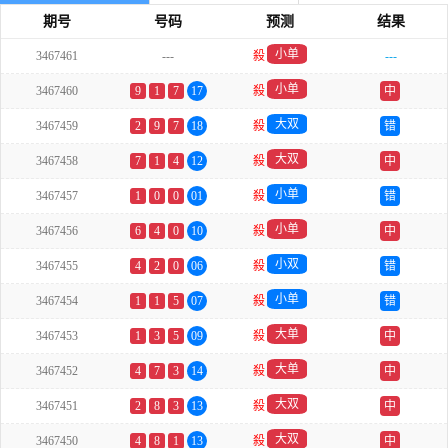
期号
号码
预测
结果
小单
3467461
---
殺
---
小单
3467460
9
1
7
17
殺
中
大双
3467459
2
9
7
18
殺
错
大双
3467458
7
1
4
12
殺
中
小单
3467457
1
0
0
01
殺
错
小单
3467456
6
4
0
10
殺
中
小双
3467455
4
2
0
06
殺
错
小单
3467454
1
1
5
07
殺
错
大单
3467453
1
3
5
09
殺
中
大单
3467452
4
7
3
14
殺
中
大双
3467451
2
8
3
13
殺
中
大双
3467450
4
8
1
13
殺
中