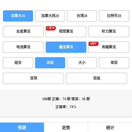
加拿大28
加拿大西28
台湾28
比特币28
全息算法
视觉算法
听力算法
电池算法
蟠龙算法
甪端算法
组合
杀组
大小
单双
双项
双组
100期 正确：74 期 错误：26 期
正确率：74%
预测
走势
统计