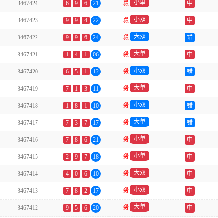
小单
3467424
6
9
6
21
殺
中
小双
3467423
9
9
4
22
殺
中
大双
3467422
9
9
6
24
殺
错
大单
3467421
1
4
1
06
殺
中
小双
3467420
6
5
1
12
殺
错
大单
3467419
7
1
3
11
殺
中
小双
3467418
1
8
1
10
殺
错
大单
3467417
7
3
7
17
殺
错
小单
3467416
7
8
6
21
殺
中
小单
3467415
2
9
7
18
殺
中
大双
3467414
4
0
6
10
殺
中
小双
3467413
7
8
2
17
殺
中
大单
3467412
9
5
6
20
殺
中