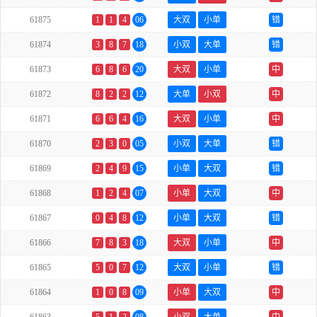
61875
1
1
4
06
大双
小单
错
61874
3
8
7
18
小双
大单
错
61873
6
8
6
20
大双
小单
中
61872
8
2
2
12
大单
小双
中
61871
6
6
4
16
大双
小单
中
61870
2
3
0
05
小双
大单
错
61869
2
4
9
15
小单
大双
错
61868
1
2
4
07
小单
大双
中
61867
0
4
8
12
小单
大双
错
61866
7
8
3
18
大双
小单
中
61865
5
0
7
12
大双
小单
错
61864
1
0
8
09
小单
大双
中