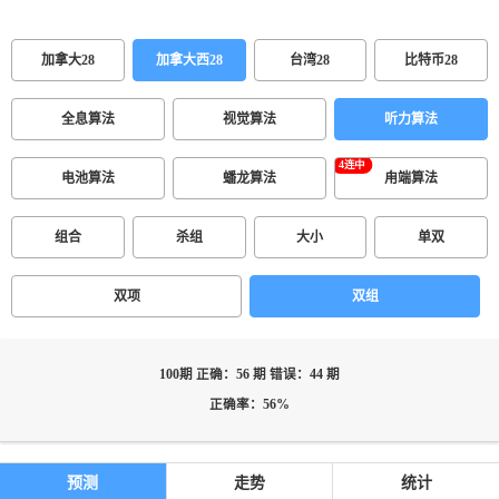
加拿大28
加拿大西28
台湾28
比特币28
全息算法
视觉算法
听力算法
电池算法
蟠龙算法
甪端算法
组合
杀组
大小
单双
双项
双组
100期 正确：56 期 错误：44 期
正确率：56%
预测
走势
统计