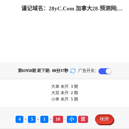
谨记域名：28yC.Com 加拿大28-预测网|加拿大28在线预测网|加拿大pc在线|28结果咪牌|专注研究_加拿大28预测_官方数据！
第
61950
期 距下期:
00
分
36
秒
广告开关：
大单
未开:
3
期
大双
未开:
2
期
小单
未开:
5
期
4
5
1
10
小
双
咪牌
+
+
=
-