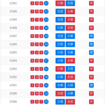
61901
1
4
6
11
小单
大双
中
61900
7
0
6
13
大双
小单
中
61899
4
7
2
13
大双
小单
中
61898
9
6
1
16
小单
大双
中
61897
0
2
8
10
大双
小单
错
61896
8
1
5
14
小双
大单
错
61895
1
3
5
09
小双
大单
错
61894
8
4
5
17
小双
大单
中
61893
5
5
1
11
小单
大双
中
61892
5
4
9
18
小单
大双
中
61891
5
0
6
11
大单
小双
错
61890
9
9
6
24
大双
小单
中
61889
2
9
7
18
小单
大双
中