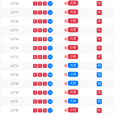
大单
61758
3
5
4
12
殺
中
大双
61757
5
1
6
12
殺
中
小双
61756
6
5
7
18
殺
中
大双
61755
0
0
0
00
殺
中
大双
61754
4
5
0
09
殺
中
小单
61753
6
8
3
17
殺
中
小双
61752
9
9
3
21
殺
中
大双
61751
6
1
7
14
殺
错
小双
61750
0
1
3
04
殺
错
大双
61749
7
8
3
18
殺
错
大单
61748
4
7
0
11
殺
中
大单
61747
8
7
0
15
殺
错
小双
61746
1
7
9
17
殺
中