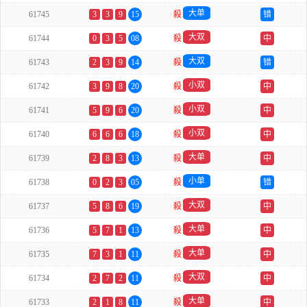
大单
61745
3
3
9
15
殺
错
大双
61744
0
3
5
08
殺
中
大双
61743
2
3
9
14
殺
错
小双
61742
3
9
8
20
殺
中
小双
61741
5
9
6
20
殺
中
小双
61740
6
6
6
18
殺
中
大单
61739
2
8
3
13
殺
中
小单
61738
0
2
3
05
殺
错
大双
61737
5
8
6
19
殺
中
大单
61736
5
7
1
13
殺
中
大单
61735
7
3
1
11
殺
中
大双
61734
2
7
2
11
殺
中
大单
61733
2
1
8
11
殺
中