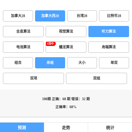
加拿大28
加拿大西28
台湾28
比特币28
全息算法
视觉算法
听力算法
电池算法
蟠龙算法
甪端算法
组合
杀组
大小
单双
双项
双组
100期 正确：68 期 错误：32 期
正确率：68%
预测
走势
统计