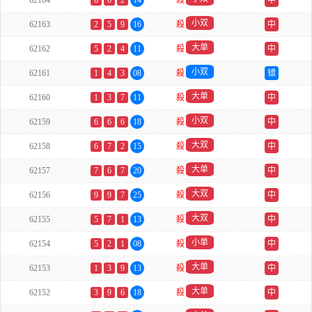
62164
6
6
2
14
殺
中
小双
62163
2
5
9
16
殺
中
大单
62162
5
2
4
11
殺
中
小双
62161
1
4
3
08
殺
错
大单
62160
1
3
7
11
殺
中
小双
62159
6
6
6
18
殺
中
大双
62158
6
7
2
15
殺
中
大单
62157
7
6
7
20
殺
中
大双
62156
9
9
7
25
殺
中
大双
62155
5
7
1
13
殺
中
小单
62154
5
2
1
08
殺
中
大单
62153
1
3
9
13
殺
中
大单
62152
3
9
6
18
殺
中