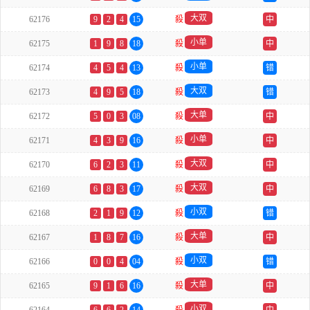
大双
62176
9
2
4
15
殺
中
小单
62175
1
9
8
18
殺
中
小单
62174
4
5
4
13
殺
错
大双
62173
4
9
5
18
殺
错
大单
62172
5
0
3
08
殺
中
小单
62171
4
3
9
16
殺
中
大双
62170
6
2
3
11
殺
中
大双
62169
6
8
3
17
殺
中
小双
62168
2
1
9
12
殺
错
大单
62167
1
8
7
16
殺
中
小双
62166
0
0
4
04
殺
错
大单
62165
9
1
6
16
殺
中
小双