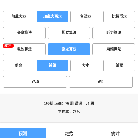
加拿大28
加拿大西28
台湾28
比特币28
全息算法
视觉算法
听力算法
电池算法
蟠龙算法
甪端算法
组合
杀组
大小
单双
双项
双组
100期 正确：76 期 错误：24 期
正确率：76%
预测
走势
统计