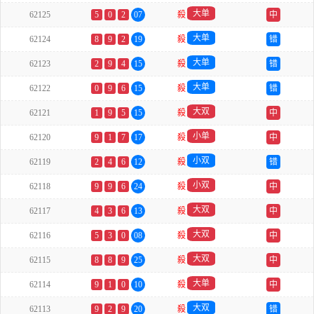
大单
62125
5
0
2
07
殺
中
大单
62124
8
9
2
19
殺
错
大单
62123
2
9
4
15
殺
错
大单
62122
0
9
6
15
殺
错
大双
62121
1
9
5
15
殺
中
小单
62120
9
1
7
17
殺
中
小双
62119
2
4
6
12
殺
错
小双
62118
9
9
6
24
殺
中
大双
62117
4
3
6
13
殺
中
大双
62116
5
3
0
08
殺
中
大双
62115
8
8
9
25
殺
中
大单
62114
9
1
0
10
殺
中
大双
62113
9
2
9
20
殺
错