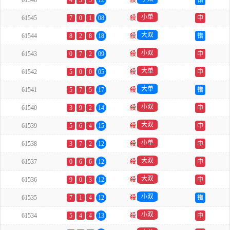
61546
4
3
5
12
殺
错
小单
61545
7
0
1
08
殺
中
大双
61544
8
2
8
18
殺
错
小双
61543
0
7
2
09
殺
中
大单
61542
5
0
0
05
殺
中
大单
61541
5
7
5
17
殺
错
小双
61540
3
9
2
14
殺
中
大双
61539
5
6
4
15
殺
中
小单
61538
3
7
2
12
殺
中
大双
61537
0
6
6
12
殺
中
大双
61536
9
0
3
12
殺
中
小双
61535
7
1
4
12
殺
错
小双
61534
5
4
4
13
殺
中