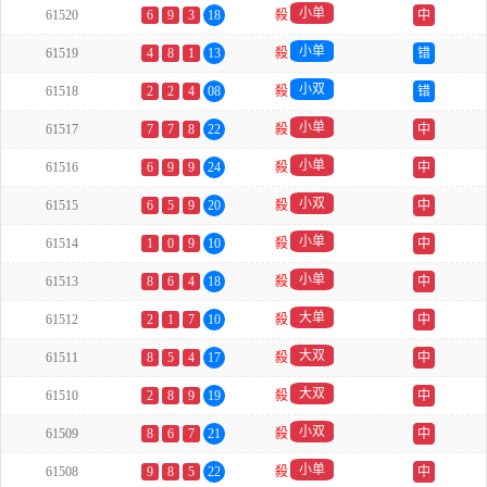
小单
61520
6
9
3
18
殺
中
小单
61519
4
8
1
13
殺
错
小双
61518
2
2
4
08
殺
错
小单
61517
7
7
8
22
殺
中
小单
61516
6
9
9
24
殺
中
小双
61515
6
5
9
20
殺
中
小单
61514
1
0
9
10
殺
中
小单
61513
8
6
4
18
殺
中
大单
61512
2
1
7
10
殺
中
大双
61511
8
5
4
17
殺
中
大双
61510
2
8
9
19
殺
中
小双
61509
8
6
7
21
殺
中
小单
61508
9
8
5
22
殺
中