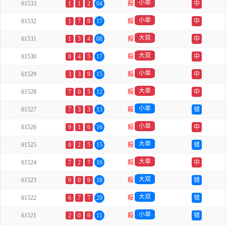
小单
61533
1
1
2
04
殺
中
小单
61532
1
7
9
17
殺
中
大双
61531
1
3
4
08
殺
中
大双
61530
8
4
5
17
殺
中
小单
61529
3
3
9
15
殺
中
大单
61528
7
0
5
12
殺
中
小单
61527
7
3
3
13
殺
错
小单
61526
9
1
6
16
殺
中
大单
61525
8
2
5
15
殺
错
大单
61524
7
2
7
16
殺
中
大双
61523
9
0
9
18
殺
错
大双
61522
6
7
7
20
殺
错
小单
61521
2
0
9
11
殺
错