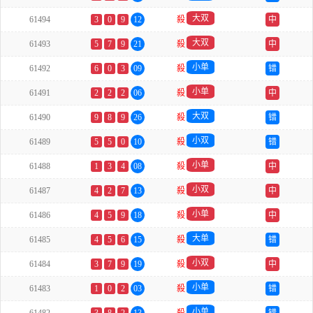
大双
61494
3
0
9
12
殺
中
大双
61493
5
7
9
21
殺
中
小单
61492
6
0
3
09
殺
错
小单
61491
2
2
2
06
殺
中
大双
61490
9
8
9
26
殺
错
小双
61489
5
5
0
10
殺
错
小单
61488
1
3
4
08
殺
中
小双
61487
4
2
7
13
殺
中
小单
61486
4
5
9
18
殺
中
大单
61485
4
5
6
15
殺
错
小双
61484
3
7
9
19
殺
中
小单
61483
1
0
2
03
殺
错
小单