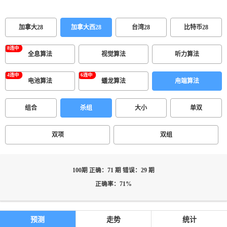
加拿大28
加拿大西28
台湾28
比特币28
全息算法
视觉算法
听力算法
电池算法
蟠龙算法
甪端算法
组合
杀组
大小
单双
双项
双组
100期 正确：71 期 错误：29 期
正确率：71%
预测
走势
统计