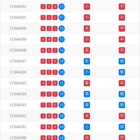
115044192
3
6
4
13
小
中
115044191
5
1
1
07
小
中
115044190
6
5
5
16
大
中
115044189
4
4
5
13
小
中
115044188
6
6
2
14
双
中
115044187
9
1
9
19
双
错
115044186
9
5
5
19
小
错
115044185
4
7
0
11
单
中
115044184
2
3
5
10
单
错
115044183
7
5
6
18
单
错
115044182
5
9
4
18
大
中
115044181
9
6
4
19
小
错
115044180
4
9
1
14
大
中