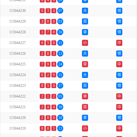
115044231
8
4
8
20
单
错
115044230
0
3
4
07
大
错
115044229
3
0
0
03
双
错
115044228
1
7
8
16
单
错
115044227
6
5
0
11
小
中
115044226
2
8
3
13
大
错
115044225
7
9
8
24
双
中
115044224
0
2
9
11
大
错
115044223
8
5
4
17
双
错
115044222
2
1
2
05
单
中
115044221
2
4
4
10
双
中
115044220
2
8
0
10
单
错
115044219
0
8
5
13
小
中