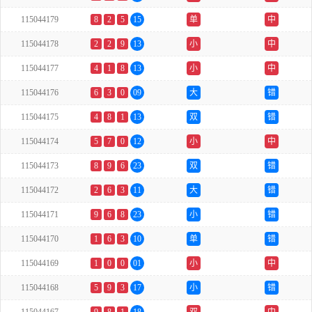
115044179
8
2
5
15
单
中
115044178
2
2
9
13
小
中
115044177
4
1
8
13
小
中
115044176
6
3
0
09
大
错
115044175
4
8
1
13
双
错
115044174
5
7
0
12
小
中
115044173
8
9
6
23
双
错
115044172
2
6
3
11
大
错
115044171
9
6
8
23
小
错
115044170
1
6
3
10
单
错
115044169
1
0
0
01
小
中
115044168
5
9
3
17
小
错