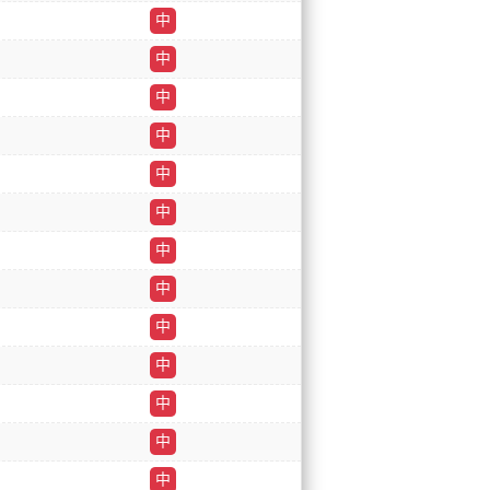
中
中
中
中
中
中
中
中
中
中
中
中
中