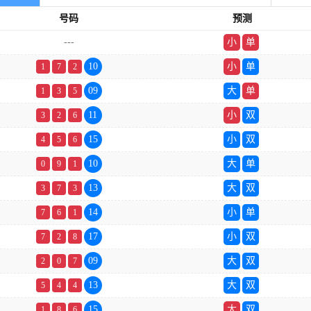
号码
预测
---
小
单
10
小
单
1
7
2
09
大
单
1
3
5
11
小
双
3
2
6
15
小
双
4
5
6
10
大
单
0
9
1
13
大
双
3
7
3
14
小
单
7
6
1
17
小
双
7
2
8
09
大
双
2
0
7
13
大
双
5
4
4
15
大
双
1
8
6