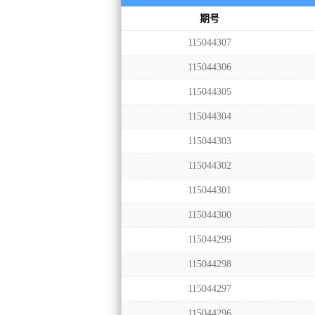
期号
115044307
115044306
115044305
115044304
115044303
115044302
115044301
115044300
115044299
115044298
115044297
115044296