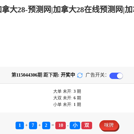
第
115044306
期 距下期:
开奖中
广告开关：
大单
未开:
3
期
大双
未开:
6
期
小单
未开:
1
期
1
+
7
+
2
=
10
-
小
双
咪牌