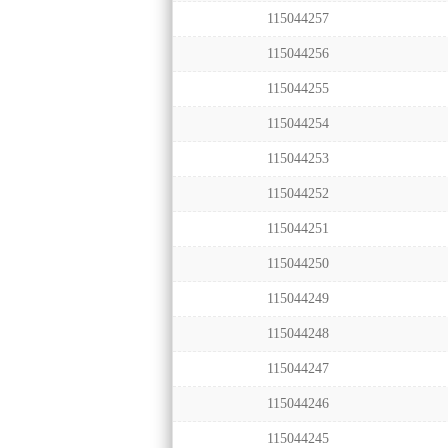
115044257
115044256
115044255
115044254
115044253
115044252
115044251
115044250
115044249
115044248
115044247
115044246
115044245