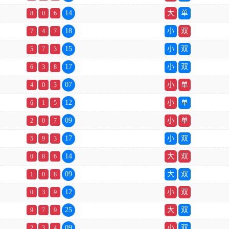
14
大
单
8
0
6
18
小
双
7
4
7
15
小
双
5
7
3
17
小
双
6
3
8
07
小
单
4
0
3
12
小
单
6
1
5
09
小
单
2
0
7
17
小
双
5
9
3
14
大
双
0
8
6
09
大
双
1
0
8
12
小
双
0
3
9
25
大
双
9
7
9
09
小
双
2
3
4