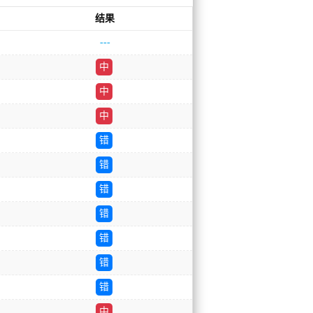
结果
---
中
中
中
错
错
错
错
错
错
错
中