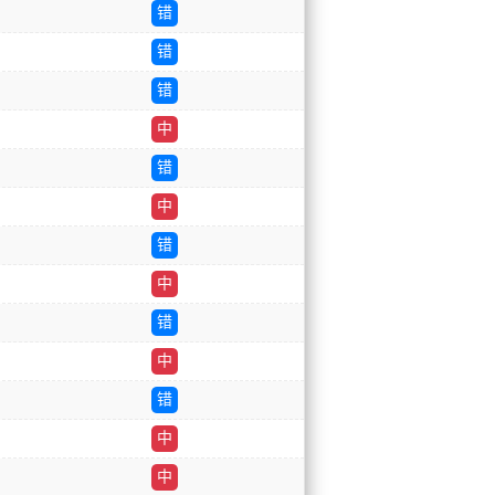
错
错
错
中
错
中
错
中
错
中
错
中
中