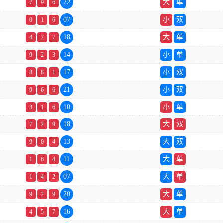
22
大
单
7
9
6
07
小
双
0
1
6
18
大
单
4
7
7
14
小
单
9
2
3
17
小
双
8
8
1
21
小
双
9
6
6
10
小
单
3
1
6
18
大
双
7
2
9
13
大
双
9
0
4
11
大
单
1
6
4
07
大
单
1
4
2
20
大
单
9
2
9
16
大
单
4
5
7