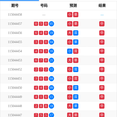
期号
号码
预测
结果
115044458
---
小
单
---
115044457
0
5
0
05
小
单
中
115044456
6
4
9
19
大
双
中
115044455
3
1
0
04
小
单
中
115044454
4
9
3
16
小
双
中
115044453
6
7
8
21
大
单
中
115044452
2
7
2
11
小
双
中
115044451
3
0
1
04
小
双
中
115044450
4
4
1
09
小
双
中
115044449
4
1
6
11
小
双
中
115044448
2
8
8
18
大
单
中
115044447
7
5
5
17
大
单
中