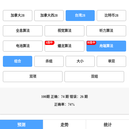
加拿大28
加拿大西28
台湾28
比特币28
全息算法
视觉算法
听力算法
电池算法
蟠龙算法
甪端算法
组合
杀组
大小
单双
双项
双组
100期 正确：74 期 错误：26 期
正确率：74%
预测
走势
统计