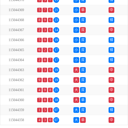
115044370
3
5
7
15
小
双
错
115044369
5
7
9
21
小
单
中
115044368
8
9
6
23
小
双
错
115044367
2
3
9
14
小
双
中
115044366
5
9
5
19
小
双
错
115044365
6
2
9
17
小
双
错
115044364
2
8
7
17
小
双
错
115044363
7
3
9
19
大
双
中
115044362
9
1
9
19
大
双
中
115044361
4
9
8
21
大
双
中
115044360
7
8
3
18
大
单
中
115044359
1
5
1
07
大
双
错
115044358
4
3
0
07
大
单
中