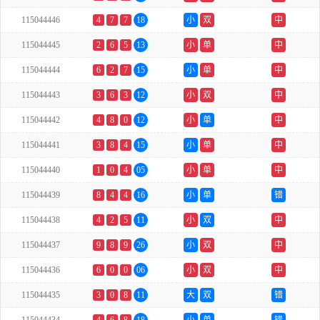
115044446
4
7
7
18
小
双
中
115044445
2
6
5
13
小
单
中
115044444
6
2
7
15
小
单
中
115044443
3
6
3
12
小
双
中
115044442
4
8
0
12
小
单
中
115044441
3
8
4
15
小
单
中
115044440
1
0
4
05
小
单
中
115044439
8
4
4
16
小
单
错
115044438
4
2
5
11
小
双
中
115044437
9
8
9
26
小
双
中
115044436
6
0
0
06
小
双
中
115044435
3
0
8
11
大
双
错