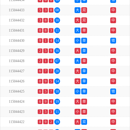
115044434
4
6
8
18
小
单
错
115044433
5
3
0
08
大
双
中
115044432
3
8
5
16
大
双
中
115044431
0
8
3
11
大
单
中
115044430
9
1
4
14
小
单
错
115044429
2
5
9
16
大
单
中
115044428
2
1
4
07
大
单
中
115044427
6
7
7
20
大
单
中
115044426
0
9
5
14
大
单
中
115044425
6
5
7
18
小
单
错
115044424
6
9
4
19
大
单
中
115044423
3
5
3
11
小
单
中
115044422
8
9
2
19
大
双
中