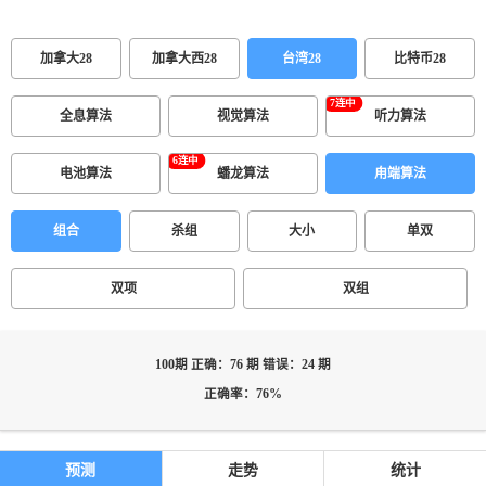
加拿大28
加拿大西28
台湾28
比特币28
全息算法
视觉算法
听力算法
电池算法
蟠龙算法
甪端算法
组合
杀组
大小
单双
双项
双组
100期 正确：76 期 错误：24 期
正确率：76%
预测
走势
统计